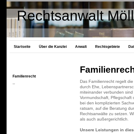
Rechtsanwalt Möll
Startseite
Über die Kanzlei
Anwalt
Rechtsgebiete
Da
Familienrech
Familienrecht
Das Familienrecht regelt die
--
durch Ehe, Lebenspartnersch
miteinander verbunden sind 
Vormundschaft, Pflegschaft 
bei den komplizierten Sachve
ratsam, auf die Beratung du
Rechtsanwälte zu setzen. Wir
als auch außergerichtlich.
Unsere Leistungen in die